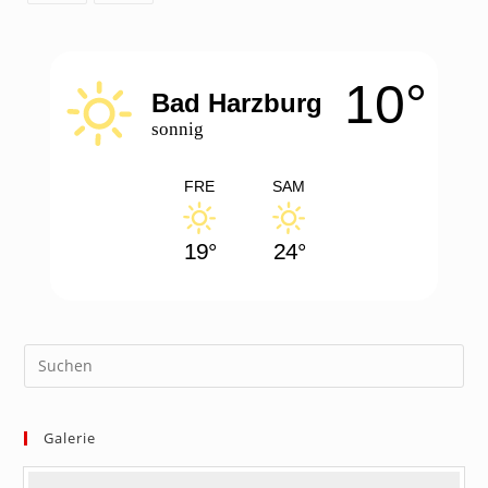
Opens
Opens
in
in
a
a
10°
new
new
Bad Harzburg
tab
tab
sonnig
FRE
SAM
19°
24°
Galerie