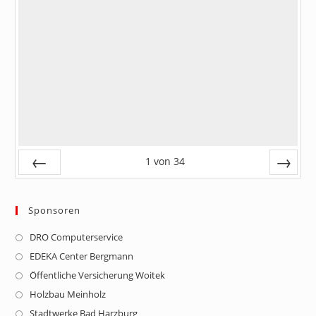
1
von
34
Zurück
Vor
Sponsoren
DRO Computerservice
Opens
in
EDEKA Center Bergmann
Opens
a
in
Öffentliche Versicherung Woitek
Opens
new
a
in
Holzbau Meinholz
Opens
tab
new
a
in
Stadtwerke Bad Harzburg
Opens