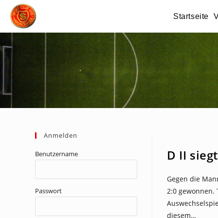
Zum
Startseite
V
Inhalt
springen
Anmelden
NEWS
D II sieg
Benutzername
Gegen die Mann
Passwort
2:0 gewonnen. 
Auswechselspiel
diesem…