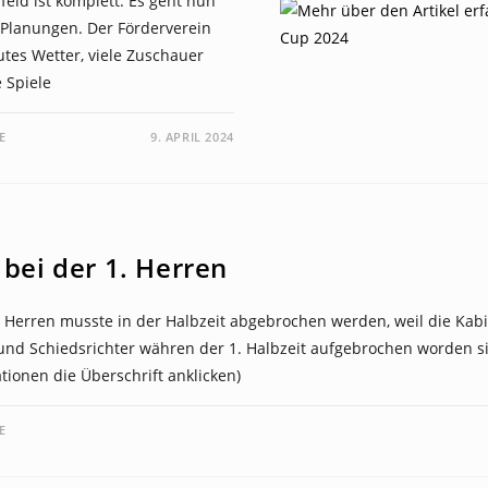
eld ist komplett. Es geht nun
 Planungen. Der Förderverein
utes Wetter, viele Zuschauer
 Spiele
E
9. APRIL 2024
bei der 1. Herren
. Herren musste in der Halbzeit abgebrochen werden, weil die Kab
nd Schiedsrichter währen der 1. Halbzeit aufgebrochen worden si
tionen die Überschrift anklicken)
E