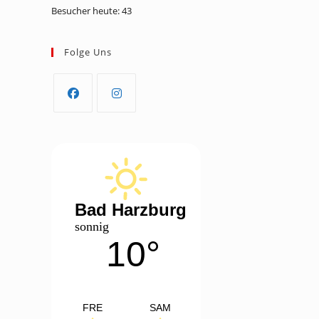
Besucher heute:
43
Folge Uns
Opens
Opens
in
in
a
a
new
new
tab
tab
Bad Harzburg
sonnig
10°
FRE
SAM