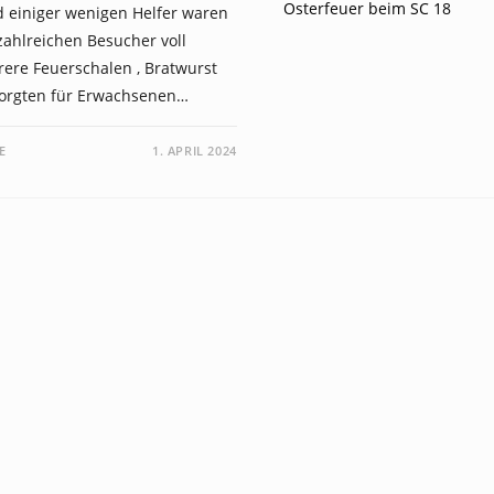
d einiger wenigen Helfer waren
zahlreichen Besucher voll
rere Feuerschalen , Bratwurst
orgten für Erwachsenen…
E
1. APRIL 2024