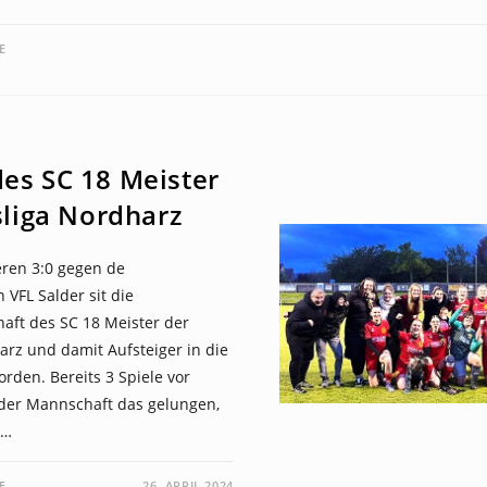
E
es SC 18 Meister
sliga Nordharz
eren 3:0 gegen de
 VFL Salder sit die
ft des SC 18 Meister der
arz und damit Aufsteiger in die
orden. Bereits 3 Spiele vor
 der Mannschaft das gelungen,
r…
E
26. APRIL 2024