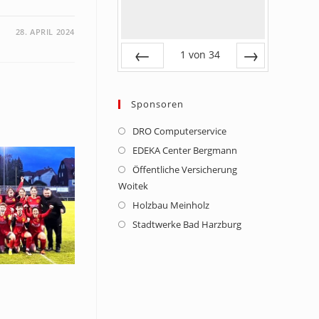
28. APRIL 2024
1
von
34
Zurück
Vor
Sponsoren
DRO Computerservice
Opens
in
EDEKA Center Bergmann
Opens
a
in
Öffentliche Versicherung
Opens
new
Woitek
a
in
tab
new
Holzbau Meinholz
Opens
a
tab
in
new
Stadtwerke Bad Harzburg
Opens
a
tab
in
new
a
tab
new
tab