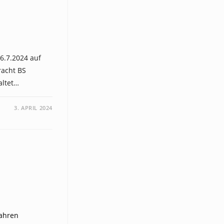
26.7.2024 auf
racht BS
altet…
3. APRIL 2024