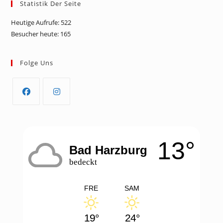
Statistik Der Seite
Heutige Aufrufe:
522
Besucher heute:
165
Folge Uns
Opens
Opens
in
in
a
a
13°
new
new
Bad Harzburg
tab
tab
bedeckt
FRE
SAM
19°
24°