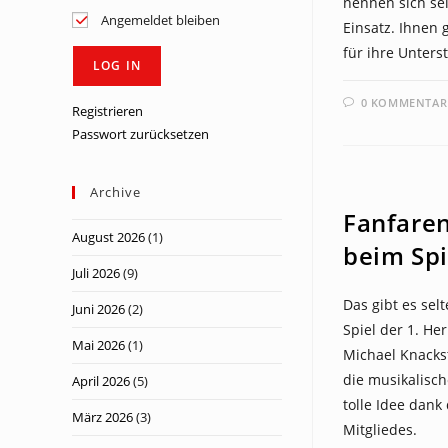
nennen sich sel
Angemeldet bleiben
Einsatz. Ihnen 
für ihre Unter
0 KOMMENTAR
Registrieren
Passwort zurücksetzen
NEWS
Archive
Fanfare
August 2026
(1)
beim Spi
Juli 2026
(9)
Das gibt es sel
Juni 2026
(2)
Spiel der 1. He
Mai 2026
(1)
Michael Knacks
die musikalisc
April 2026
(5)
tolle Idee dank
März 2026
(3)
Mitgliedes.