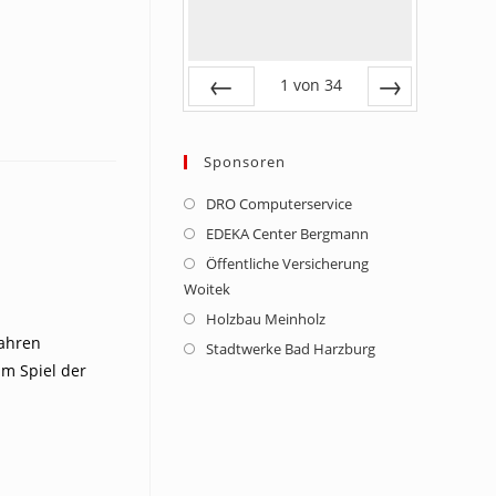
1
von
34
Zurück
Vor
Sponsoren
DRO Computerservice
Opens
in
EDEKA Center Bergmann
Opens
a
in
Öffentliche Versicherung
Opens
new
Woitek
a
in
tab
new
Holzbau Meinholz
Opens
a
tab
in
new
Stadtwerke Bad Harzburg
Opens
a
tab
in
new
a
tab
new
tab