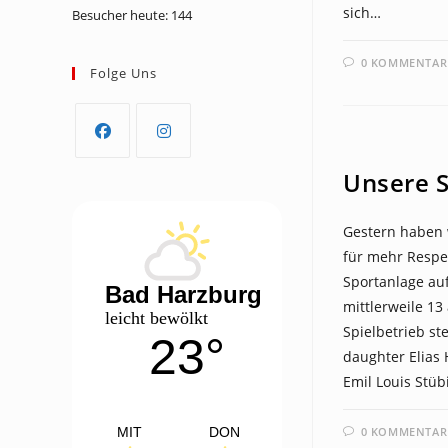
sich…
Besucher heute:
144
0 KOMMENTAR
Folge Uns
NEWS
Opens
Opens
Unsere S
in
in
a
a
Gestern haben 
new
new
für mehr Respek
tab
tab
Sportanlage au
Bad Harzburg
mittlerweile 13
leicht bewölkt
Spielbetrieb st
23°
daughter Elias 
Emil Louis Stüb
MIT
DON
0 KOMMENTAR