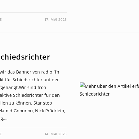
E
17. MAI 2025
chiedsrichter
wir das Banner von radio ffn
t für Schiedsrichter auf der
fgehängt.Wir sind froh
 aktive Schiedsrichter für den
ellen zu können. Star step
Hamid Gnounou, Nick Präcklein,
ig,…
E
14. MAI 2025