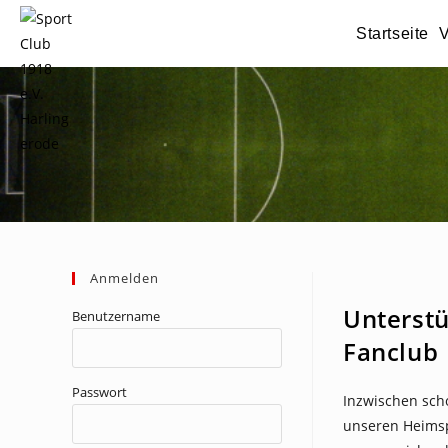
Zum
Startseite
V
Inhalt
springen
Anmelden
NEWS
Unterstü
Benutzername
Fanclub
Passwort
Inzwischen scho
unseren Heimspi