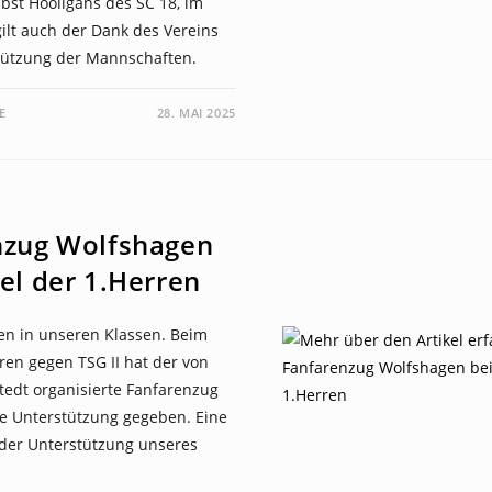
bst Hooligans des SC 18, im
gilt auch der Dank des Vereins
stützung der Mannschaften.
E
28. MAI 2025
nzug Wolfshagen
el der 1.Herren
ten in unseren Klassen. Beim
rren gegen TSG II hat der von
tedt organisierte Fanfarenzug
he Unterstützung gegeben. Eine
 der Unterstützung unseres