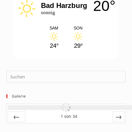
20°
new
new
Bad Harzburg
tab
tab
sonnig
SAM
SON
24°
29°
Galerie
1
von
34
Zurück
Vor