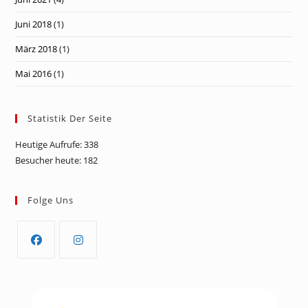
Juni 2018
(1)
März 2018
(1)
Mai 2016
(1)
Statistik Der Seite
Heutige Aufrufe:
338
Besucher heute:
182
Folge Uns
Opens
Opens
in
in
a
a