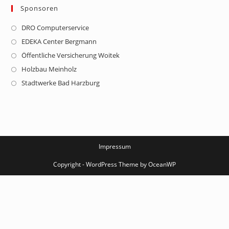
Sponsoren
DRO Computerservice
Opens
in
EDEKA Center Bergmann
Opens
a
in
Öffentliche Versicherung Woitek
Opens
new
a
in
Holzbau Meinholz
Opens
tab
new
a
in
Stadtwerke Bad Harzburg
Opens
tab
new
a
in
tab
new
a
tab
new
tab
Impressum
Copyright - WordPress Theme by OceanWP