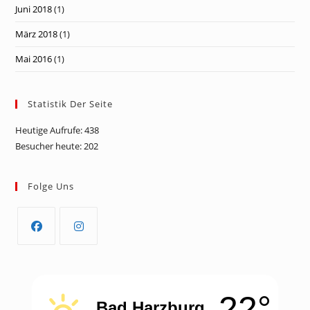
Juni 2018
(1)
März 2018
(1)
Mai 2016
(1)
Statistik Der Seite
Heutige Aufrufe:
438
Besucher heute:
202
Folge Uns
Opens
Opens
in
in
a
a
22°
new
new
Bad Harzburg