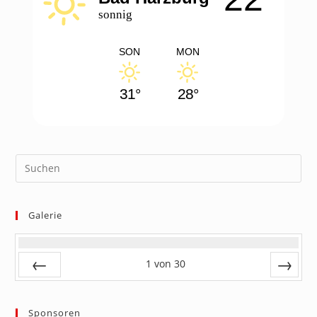
tab
tab
sonnig
SON
MON
31°
28°
Galerie
1
von
30
Zurück
Vor
Sponsoren