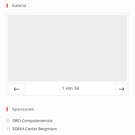
Galerie
1
von
34
Zurück
Vor
Sponsoren
DRO Computerservice
Opens
in
EDEKA Center Bergmann
Opens