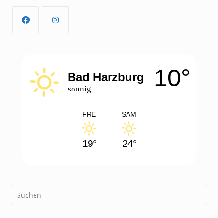
Opens
Opens
in
in
a
a
10°
new
new
Bad Harzburg
tab
tab
sonnig
FRE
SAM
19°
24°