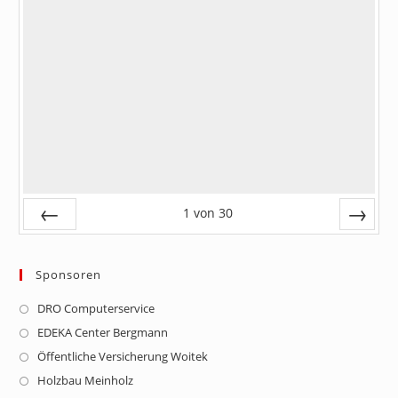
1
von
30
Zurück
Vor
Sponsoren
DRO Computerservice
Opens
in
EDEKA Center Bergmann
Opens
a
in
Öffentliche Versicherung Woitek
Opens
new
a
in
Holzbau Meinholz
Opens
tab