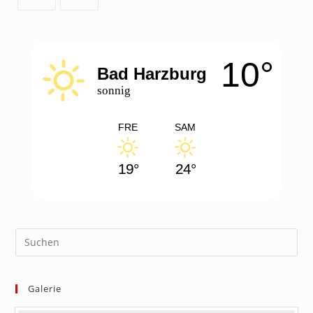
Opens
Opens
in
in
a
a
10°
new
new
Bad Harzburg
tab
tab
sonnig
FRE
SAM
19°
24°
Galerie