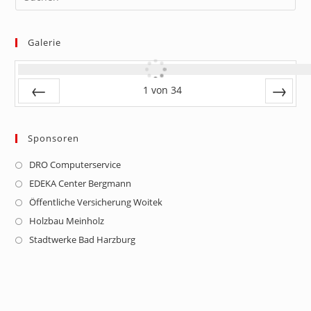
Galerie
1
von
34
Zurück
Vor
Sponsoren
DRO Computerservice
Opens
in
EDEKA Center Bergmann
Opens
a
in
Öffentliche Versicherung Woitek
Opens
new
a
in
Holzbau Meinholz
Opens
tab
new
a
in
Stadtwerke Bad Harzburg
Opens
tab
new
a
in
tab
new
a
tab
new
tab