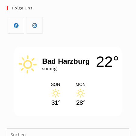
Folge Uns
Opens
Opens
in
in
a
a
22°
new
new
Bad Harzburg
tab
tab
sonnig
SON
MON
31°
28°