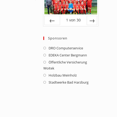
1
von
30
Zurück
Vor
Sponsoren
DRO Computerservice
Opens
in
EDEKA Center Bergmann
Opens
a
in
Öffentliche Versicherung
Opens
new
Woitek
a
in
tab
new
Holzbau Meinholz
Opens
a
tab
in
new
Stadtwerke Bad Harzburg
Opens
a
tab
in
new
a
tab
new
tab