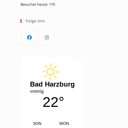
Besucher heute:
179
Folge Uns
Opens
Opens
in
in
a
a
new
new
tab
tab
Bad Harzburg
sonnig
22°
SON
MON