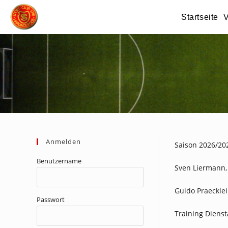
Zum
Startseite
V
Inhalt
springen
Anmelden
Saison 2026/20
Benutzername
Sven Liermann,
Guido Praeckle
Passwort
Training Diens