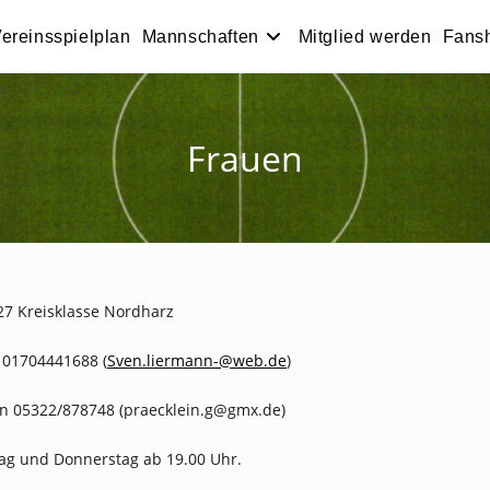
ereinsspielplan
Mannschaften
Mitglied werden
Fans
Frauen
27 Kreisklasse Nordharz
 01704441688 (
Sven.liermann-@web.de
)
in 05322/878748 (praecklein.g@gmx.de)
tag und Donnerstag ab 19.00 Uhr.