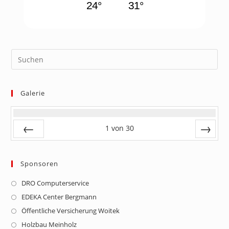
24°
31°
Galerie
1
von
30
Zurück
Vor
Sponsoren
DRO Computerservice
Opens
in
EDEKA Center Bergmann
Opens
a
in
Öffentliche Versicherung Woitek
Opens
new
a
in
Holzbau Meinholz
Opens