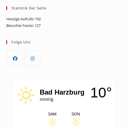
Statistik Der Seite
Heutige Aufrufe:
192
Besucher heute:
127
Folge Uns
Opens
Opens
in
in
a
a
10°
new
new
Bad Harzburg
tab
tab
sonnig
SAM
SON