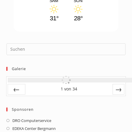
SAM
SON
31°
28°
Galerie
1
von
34
Zurück
Vor
Sponsoren
DRO Computerservice
Opens
in
EDEKA Center Bergmann
Opens