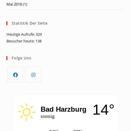
Mai 2016
(1)
Statistik Der Seite
Heutige Aufrufe:
329
Besucher heute:
138
Folge Uns
Opens
Opens
in
in
a
a
14°
new
new
Bad Harzburg
tab
tab
sonnig