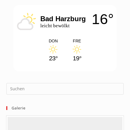
in
in
a
a
16°
new
new
Bad Harzburg
tab
tab
leicht bewölkt
DON
FRE
23°
19°
Galerie