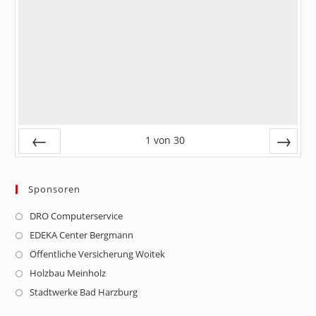
1
von
30
Zurück
Vor
Sponsoren
DRO Computerservice
Opens
in
EDEKA Center Bergmann
Opens
a
in
Öffentliche Versicherung Woitek
Opens
new
a
in
Holzbau Meinholz
Opens
tab
new
a
in
Stadtwerke Bad Harzburg
Opens
tab
new
a
in