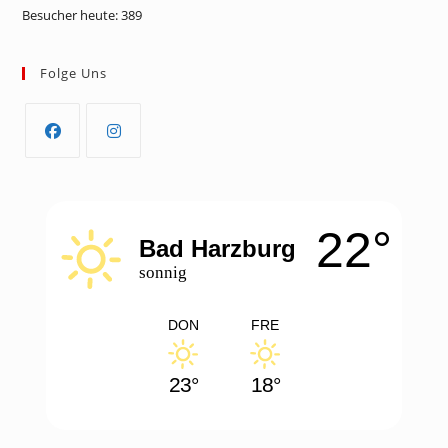
Besucher heute:
389
Folge Uns
Opens
Opens
in
in
a
a
22°
new
new
Bad Harzburg
tab
tab
sonnig
DON
FRE
23°
18°