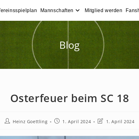
ereinsspielplan
Mannschaften
Mitglied werden
Fans
Blog
Osterfeuer beim SC 18
Beitrags-
Beitrag
Beitrag
Heinz Goettling
1. April 2024
1. April 2024
Autor:
veröffentlicht:
zuletzt
geändert
am: