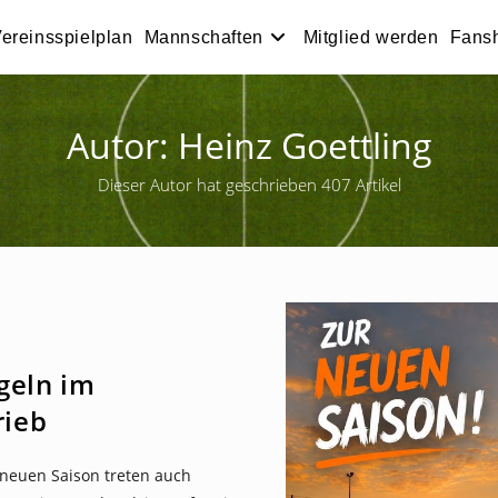
ereinsspielplan
Mannschaften
Mitglied werden
Fans
Autor:
Heinz Goettling
Dieser Autor hat geschrieben 407 Artikel
geln im
rieb
 neuen Saison treten auch