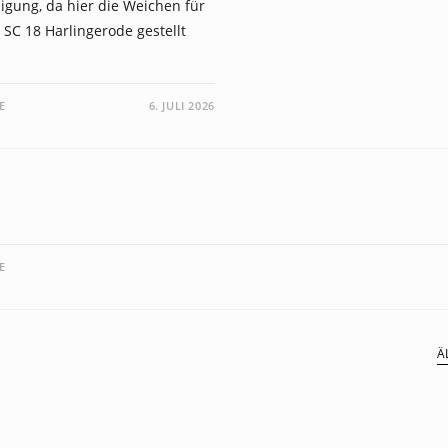
ligung, da hier die Weichen für
 SC 18 Harlingerode gestellt
E
6. JULI 2026
E
Ä