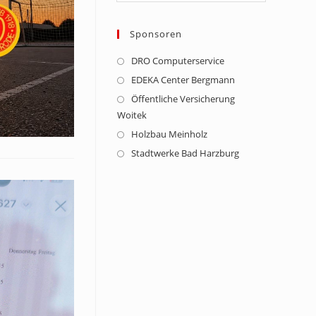
Zurück
Vor
Sponsoren
DRO Computerservice
Opens
in
EDEKA Center Bergmann
Opens
a
in
Öffentliche Versicherung
Opens
new
Woitek
a
in
tab
new
Holzbau Meinholz
Opens
a
tab
in
new
Stadtwerke Bad Harzburg
Opens
a
tab
in
new
a
tab
new
tab