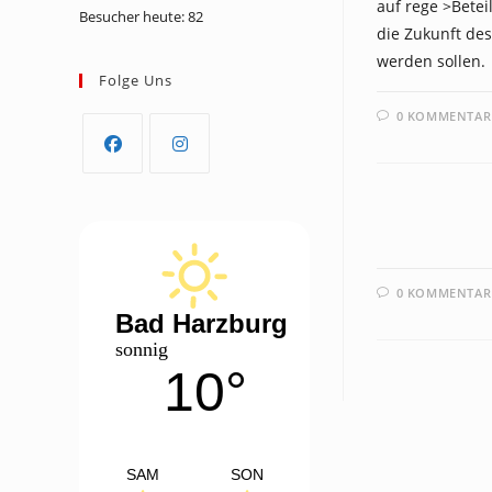
auf rege >Betei
Besucher heute:
82
die Zukunft des
werden sollen.
Folge Uns
0 KOMMENTAR
Opens
Opens
NEWS
in
in
a
a
new
new
0 KOMMENTAR
tab
tab
Bad Harzburg
sonnig
10°
SAM
SON