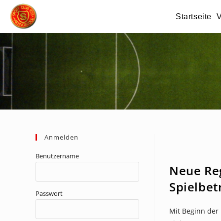
Zum
Startseite
V
Inhalt
springen
Anmelden
NEWS
Benutzername
Neue Re
Spielbet
Passwort
Mit Beginn der