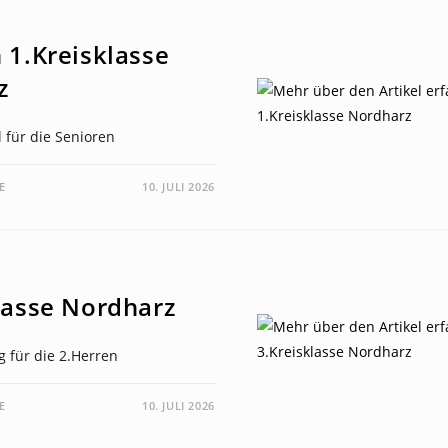
 1.Kreisklasse
z
l für die Senioren
E
10. JULI 2026
lasse Nordharz
g für die 2.Herren
E
10. JULI 2026