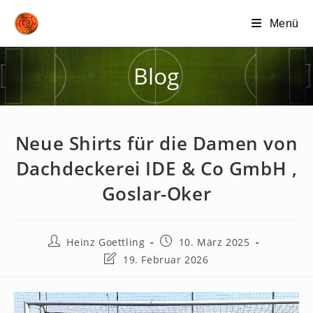
Zum
Menü
Inhalt
springen
Blog
Neue Shirts für die Damen von
Dachdeckerei IDE & Co GmbH ,
Goslar-Oker
Beitrags-
Beitrag
Heinz Goettling
10. März 2025
Autor:
veröffentlicht:
Beitrag
19. Februar 2026
zuletzt
geändert
am: