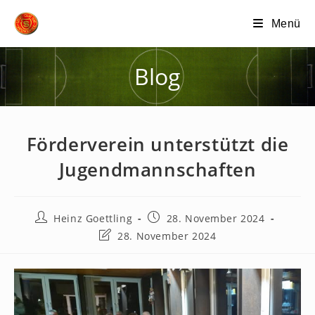
Zum
Menü
Inhalt
springen
Blog
Förderverein unterstützt die
Jugendmannschaften
Beitrags-
Beitrag
Heinz Goettling
28. November 2024
Autor:
veröffentlicht:
Beitrag
28. November 2024
zuletzt
geändert
am: