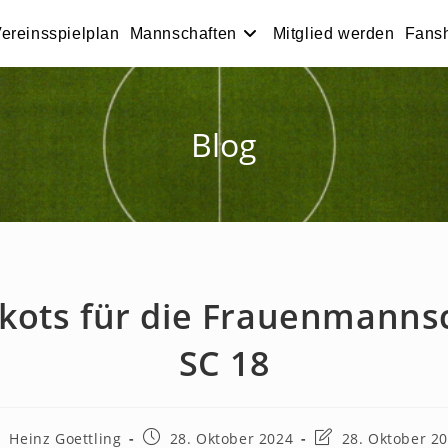
ereinsspielplan
Mannschaften
Mitglied werden
Fans
Blog
kots für die Frauenmanns
SC 18
itrags-
Beitrag
Beitrag
Heinz Goettling
28. Oktober 2024
28. Oktober 2