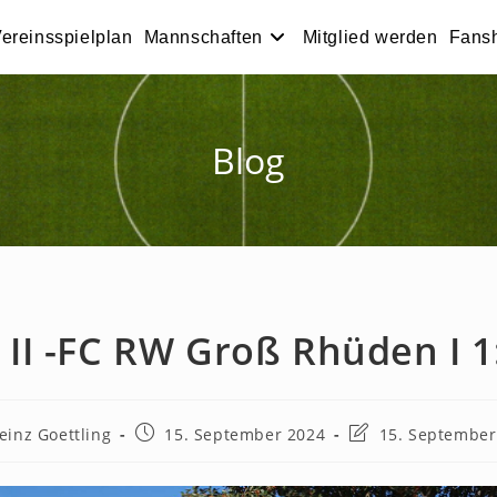
ereinsspielplan
Mannschaften
Mitglied werden
Fans
Blog
 II -FC RW Groß Rhüden I 1
ags-
Beitrag
Beitrag
einz Goettling
15. September 2024
15. September
:
veröffentlicht:
zuletzt
geändert
am: