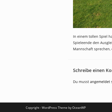
In einem tollen Spiel h
Spieleende den Ausglei
Mannschaft sprechen, 
Schreibe einen K
Du musst
angemeldet
s
Copyright - WordPress Theme by OceanWP