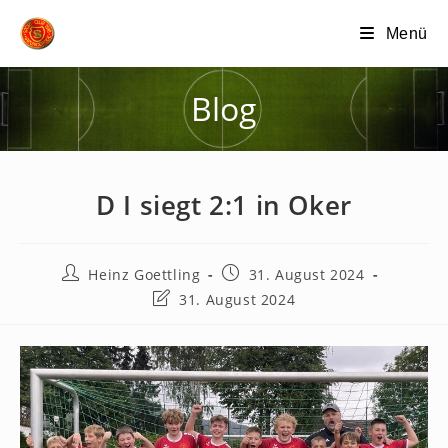
Zum
Menü
Inhalt
springen
Blog
D I siegt 2:1 in Oker
Beitrags-
Beitrag
Heinz Goettling
31. August 2024
Autor:
veröffentlicht:
Beitrag
31. August 2024
zuletzt
geändert
am: