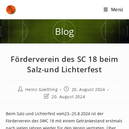
Zum
Menü
Inhalt
springen
Blog
Förderverein des SC 18 beim
Salz-und Lichterfest
Beitrags-
Beitrag
Heinz Goettling
20. August 2024
Autor:
veröffentlicht:
Beitrag
20. August 2024
zuletzt
geändert
am:
Beim Salz-und Lichterfest vom23.-25.8.2024 ist der
Förderverein des SWC 18 mit einem Getränkestand erstmals
nach vielen Jahren wieder für den Verein vertreten. Über