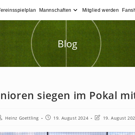
ereinsspielplan
Mannschaften
Mitglied werden
Fans
Blog
unioren siegen im Pokal mit
eitrags-
Beitrag
Beitrag
Heinz Goettling
19. August 2024
19. August 20
utor:
veröffentlicht:
zuletzt
geändert
am: