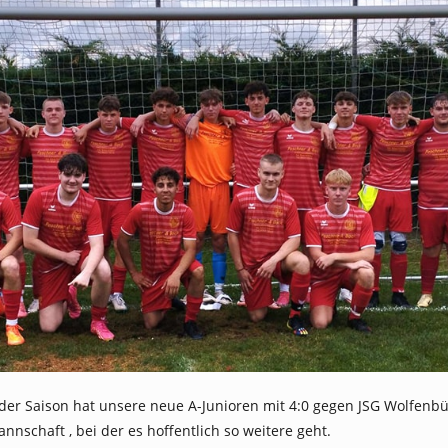
el der Saison hat unsere neue A-Junioren mit 4:0 gegen JSG Wolfenb
annschaft , bei der es hoffentlich so weitere geht.