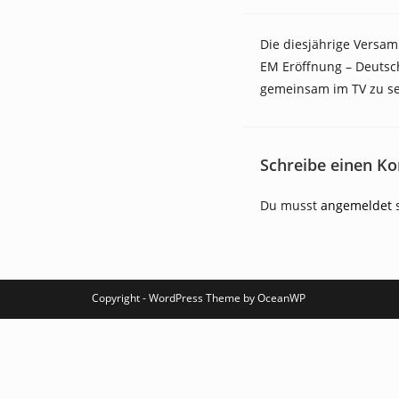
Die diesjährige Versam
EM Eröffnung – Deutsch
gemeinsam im TV zu s
Schreibe einen K
Du musst
angemeldet
s
Copyright - WordPress Theme by OceanWP