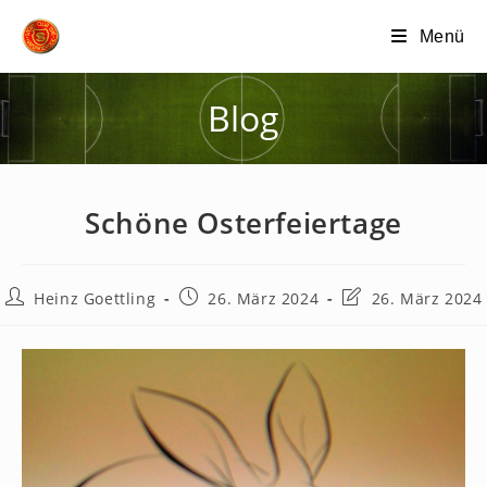
Zum
Menü
Inhalt
springen
Blog
Schöne Osterfeiertage
Beitrags-
Beitrag
Beitrag
Heinz Goettling
26. März 2024
26. März 2024
Autor:
veröffentlicht:
zuletzt
geändert
am: