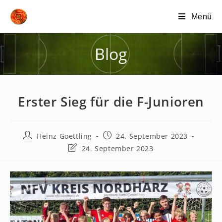
Zum
Menü
Inhalt
springen
Blog
Erster Sieg für die F-Junioren
Beitrags-
Beitrag
Heinz Goettling
24. September 2023
Autor:
veröffentlicht:
Beitrag
24. September 2023
zuletzt
geändert
am: