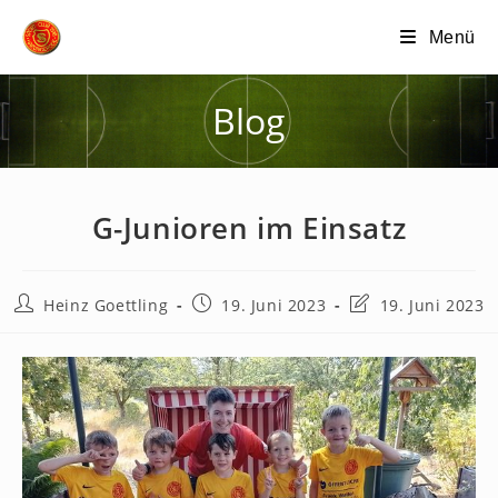
Zum
Menü
Inhalt
springen
Blog
G-Junioren im Einsatz
Beitrags-
Beitrag
Beitrag
Heinz Goettling
19. Juni 2023
19. Juni 2023
Autor:
veröffentlicht:
zuletzt
geändert
am: