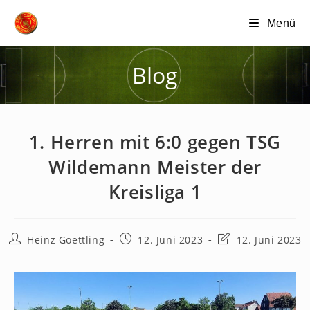
Zum
Menü
Inhalt
springen
Blog
1. Herren mit 6:0 gegen TSG
Wildemann Meister der
Kreisliga 1
Beitrags-
Beitrag
Beitrag
Heinz Goettling
12. Juni 2023
12. Juni 2023
Autor:
veröffentlicht:
zuletzt
geändert
am: