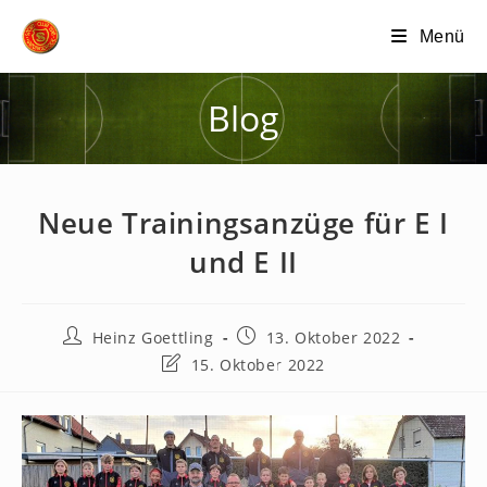
Zum
Menü
Inhalt
springen
Blog
Neue Trainingsanzüge für E I
und E II
Beitrags-
Beitrag
Heinz Goettling
13. Oktober 2022
Autor:
veröffentlicht:
Beitrag
15. Oktober 2022
zuletzt
geändert
am: