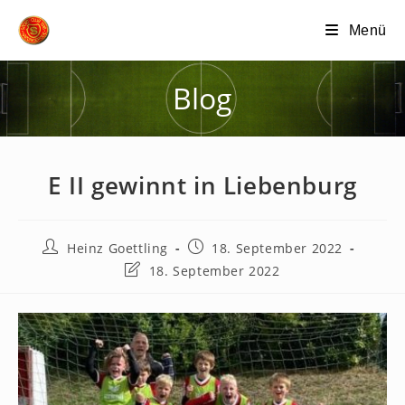
Zum
Menü
Inhalt
springen
Blog
E II gewinnt in Liebenburg
Beitrags-
Beitrag
Heinz Goettling
18. September 2022
Autor:
veröffentlicht:
Beitrag
18. September 2022
zuletzt
geändert
am: