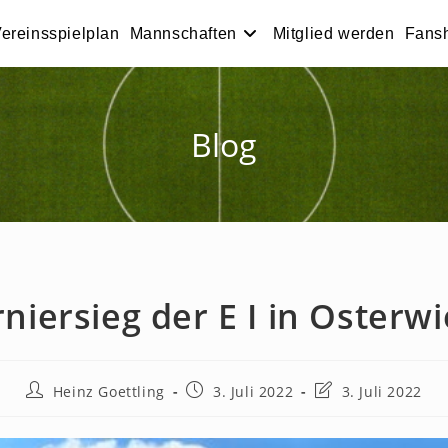
ereinsspielplan
Mannschaften
Mitglied werden
Fans
Blog
niersieg der E I in Osterw
Beitrags-
Beitrag
Beitrag
Heinz Goettling
3. Juli 2022
3. Juli 2022
Autor:
veröffentlicht:
zuletzt
geändert
am: