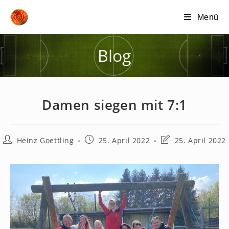
Zum
Menü
Inhalt
springen
Blog
Damen siegen mit 7:1
Beitrags-
Beitrag
Beitrag
Heinz Goettling
25. April 2022
25. April 2022
Autor:
veröffentlicht:
zuletzt
geändert
am: