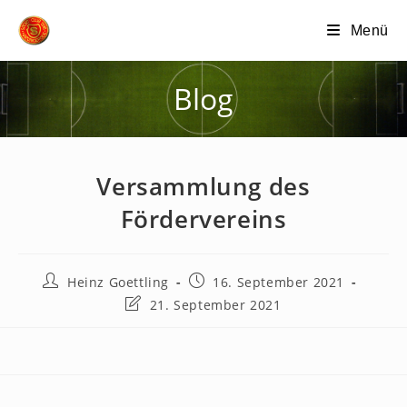
Zum
Menü
Inhalt
springen
Blog
Versammlung des
Fördervereins
Beitrags-
Beitrag
Heinz Goettling
16. September 2021
Autor:
veröffentlicht:
Beitrag
21. September 2021
zuletzt
geändert
am: