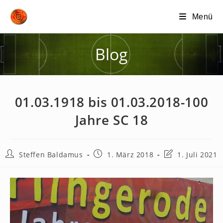
Zum
Menü
Inhalt
springen
Blog
01.03.1918 bis 01.03.2018-100
Jahre SC 18
Beitrags-
Beitrag
Beitrag
Steffen Baldamus
1. März 2018
1. Juli 2021
Autor:
veröffentlicht:
zuletzt
geändert
am: